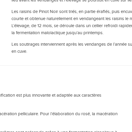
lieu avant les vendanges et l’élevage se poursuit en cuve sur li
Les raisins de
Pinot Noir
sont triés, en partie éraflés, puis encu
courte et obtenue naturellement
en vendangeant les raisins le 
L’élevage, de 12 mois, se déroule dans un cellier refroidi rapi
la fermentation malolactique jusqu’au printemps.
Les soutirages interviennent après les vendanges de l’année su
en cuve.
fication est plus innovante et adaptée aux caractères
ration pelliculaire. Pour l’élaboration du rosé, la macération