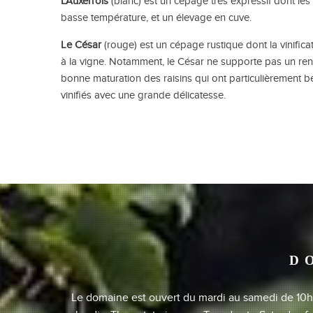
L’
Auxerrois
(blanc) est un cépage très expressif dont le
basse température, et un élevage en cuve.
Le
César
(rouge) est un cépage rustique dont la vinifica
à la vigne. Notamment, le César ne supporte pas un ren
bonne maturation des raisins qui ont particulièrement beso
vinifiés avec une grande délicatesse.
D
Le domaine est ouvert du mardi au samedi de 10h à