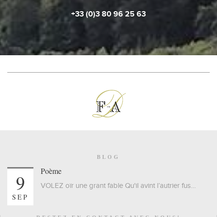
+33 (0)3 80 96 25 63
BLOG
Poème
9
VOLEZ oïr une grant fable Qu'il avint l’autrier fus…
SEP